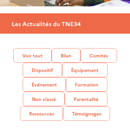
Les Actualités du TNE34
Voir tout
Bilan
Comités
Dispositif
Équipement
Événement
Formation
Non classé
Parentalité
Ressources
Témoignages