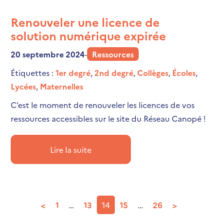
Renouveler une licence de
solution numérique expirée
20 septembre 2024
-
Ressources
Étiquettes :
1er degré
,
2nd degré
,
Collèges
,
Écoles
,
Lycées
,
Maternelles
C’est le moment de renouveler les licences de vos
ressources accessibles sur le site du Réseau Canopé !
Lire la suite
<
1
…
13
14
15
…
26
>