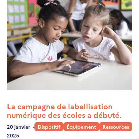
La campagne de labellisation
numérique des écoles a débuté.
20 janvier
-
Dispositif
Équipement
Ressources
2025