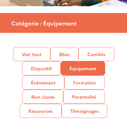
Catégorie : Équipement
Voir tout
Bilan
Comités
Dispositif
Équipement
Événement
Formation
Non classé
Parentalité
Ressources
Témoignages