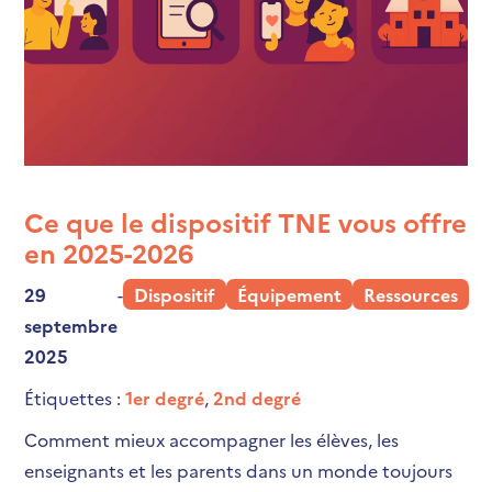
Ce que le dispositif TNE vous offre
en 2025-2026
29
-
Dispositif
Équipement
Ressources
septembre
2025
Étiquettes :
1er degré
,
2nd degré
Comment mieux accompagner les élèves, les
enseignants et les parents dans un monde toujours