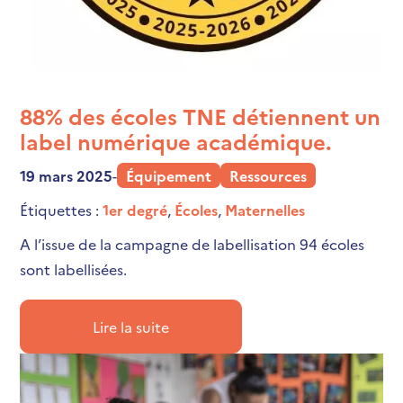
88% des écoles TNE détiennent un
label numérique académique.
19 mars 2025
-
Équipement
Ressources
Étiquettes :
1er degré
,
Écoles
,
Maternelles
A l’issue de la campagne de labellisation 94 écoles
sont labellisées.
Lire la suite