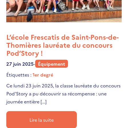
L’école Frescatis de Saint-Pons-de-
Thomières lauréate du concours
Pod’Story !
27 juin 2025
-
Équipement
Étiquettes :
1er degré
Ce lundi 23 juin 2025, la classe lauréate du concours
Pod’Story a pu découvrir sa récompense : une
journée entière […]
Lire la suite