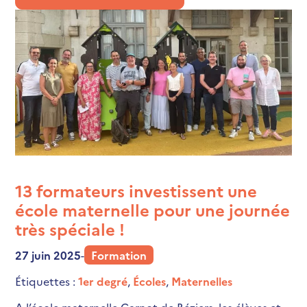
13 formateurs investissent une
école maternelle pour une journée
très spéciale !
27 juin 2025
-
Formation
Étiquettes :
1er degré
,
Écoles
,
Maternelles