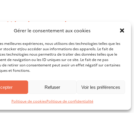
er Hérault, apprendre
Gérer le consentement aux cookies
les meilleures expériences, nous utilisons des technologies telles que les
r stocker et/ou accéder aux informations des appareils. Le fait de
 ville de Montpellier et a accueilli plus
 ces technologies nous permettra de traiter des données telles que le
t de navigation ou les ID uniques sur ce site. Le fait de ne pas
u de retirer son consentement peut avoir un effet négatif sur certaines
ques et fonctions.
cepter
Refuser
Voir les préférences
igure inspirante de la
Politique de cookies
Politique de confidentialité