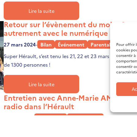
Lire la suite
Retour sur l’évènement du mois : Sup
autrement avec le numérique
27 mars 2024
-
Bilan
Événement
Parentalité
Pour offrir 
cookies pou
Super Hérault, s’est tenu les 21, 22 et 23 mars à l’Hôtel de
consentir à
comportemen
de 1300 personnes !
consentir o
caractéristi
Lire la suite
Ac
Entretien avec Anne-Marie AMOROS, f
radio dans l’Hérault
8 mars 2024
-
Événement
Témoignages
Étiquettes :
1er degré
,
2nd degré