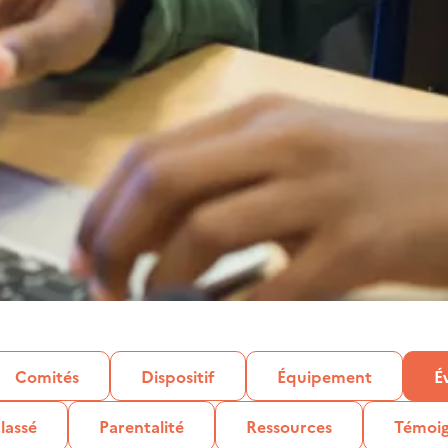
Comités
Dispositif
Équipement
É
lassé
Parentalité
Ressources
Témoi