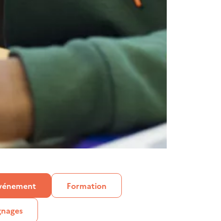
vénement
Formation
gnages