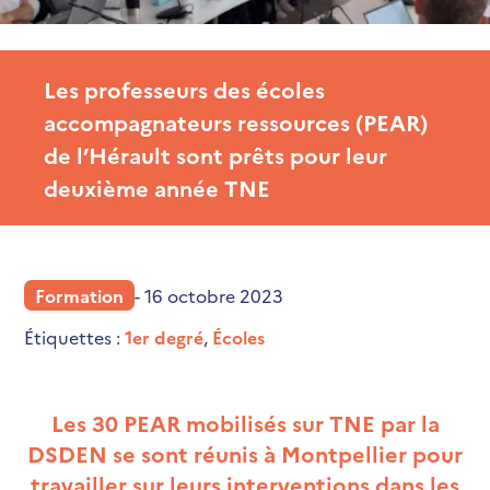
Les professeurs des écoles
accompagnateurs ressources (PEAR)
de l’Hérault sont prêts pour leur
deuxième année TNE
Formation
- 16 octobre 2023
Étiquettes :
1er degré
,
Écoles
Les 30 PEAR mobilisés sur TNE par la
DSDEN se sont réunis à Montpellier pour
travailler sur leurs interventions dans les