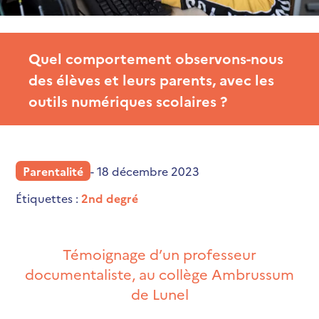
Quel comportement observons-nous
des élèves et leurs parents, avec les
outils numériques scolaires ?
Parentalité
- 18 décembre 2023
Étiquettes :
2nd degré
Témoignage d’un professeur
documentaliste, au collège Ambrussum
de Lunel