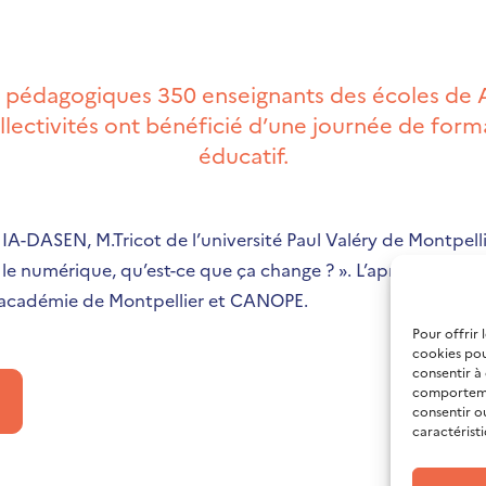
 pédagogiques 350 enseignants des écoles de Ag
llectivités ont bénéficié d’une journée de for
éducatif.
, IA-DASEN, M.Tricot de l’université Paul Valéry de Montpel
 le numérique, qu’est-ce que ça change ? ». L’après-midi a é
 l’académie de Montpellier et CANOPE.
Pour offrir 
cookies pou
consentir à
comportemen
consentir o
caractéristi