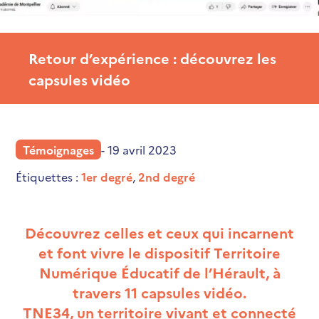
Retour d’expérience : découvrez les
capsules vidéo
Témoignages
- 19 avril 2023
Étiquettes :
1er degré
,
2nd degré
Découvrez celles et ceux qui incarnent
et font vivre le dispositif Territoire
Numérique Éducatif de l’Hérault, à
travers 11 capsules vidéo.
TNE34, un territoire vivant et connecté